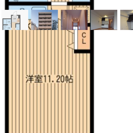
間取り
物件の詳細データ
※間取りの「S」はサービスルーム（納戸）です。
※QRコードは(株)デンソーウェーブの登録商標です。
物件
東京都港区六本木３丁目
所在
地
交通
東京メトロ南北線 六本木一丁目駅 徒歩4分
機関
都営大江戸線 六本木駅 徒歩9分
東京メトロ日比谷線 神谷町駅 徒歩9分
間取
洋室(11.2畳)
り詳
細