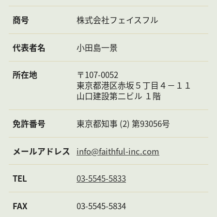
更新
新賃料 1ヶ月
料
商号
株式会社フェイスフル
その
鍵発行手数料：16,500円
他一
代表者名
小田島一景
時金
その
所在地
〒107-0052
他月
東京都港区赤坂５丁目４－１１
次費
用
山口建設第二ビル １階
その
他費
免許番号
東京都知事 (2) 第93056号
用に
つい
メールアドレス
info@faithful-inc.com
て
取引
仲介先物
TEL
03-5545-5833
態様
特徴
防犯カメラ，オートロック
FAX
03-5545-5834
備考
※ペット相談／小型犬or猫1匹