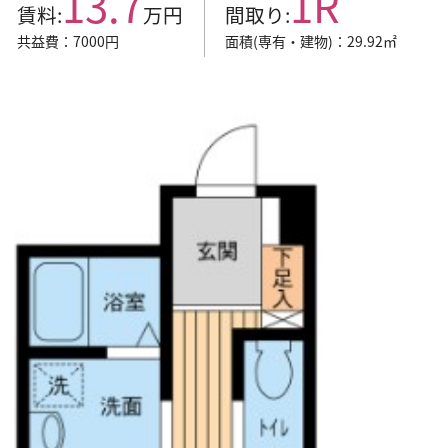
13.7
1R
賃料:
万円
間取り:
共益費：7000円
面積(専有・建物)：29.92㎡