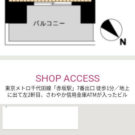
建物
物件情報をすべて見る
構造
所在
4 /
部屋
階／
向き
階数
入居
相談
現況
空
時期
入居
ペット(相談)
条件
SHOP ACCESS
保証
可 レジデンシャル／初回保証料：賃料等の
会社
20％、以後1年毎に10,000円、口座振替手数料毎
東京メトロ千代田線「赤坂駅」7番出口 徒歩1分／地上
月220円、法人・個人ともに最低保証料15,000円
に出て左2軒目、さわやか信用金庫ATMが入ったビル
他、エポスカード 詳細はお問合せ下さい
周辺
コンビニ：ﾌｧﾐﾘｰﾏｰﾄ 六本木三丁目店 203m
施設
郵便局：全特六本木ﾋﾞﾙ内郵便局 361m
郵便局：麻布郵便局 454m
ドラッグストア：ｺｺｶﾗﾌｧｲﾝ六本木店 454m
コンビニ：ﾛｰｿﾝ 六本木三丁目店 454m