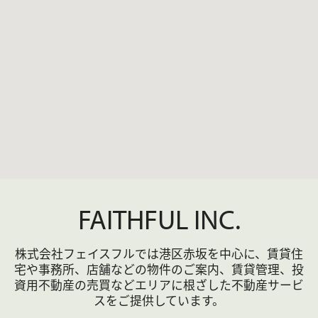
設備
エレベーター，宅配ＢＯＸ，システムキッチン，
ガスコンロ設置済，バス・トイレ別，浴室乾燥，
温水洗浄便座，洗面台，エアコン，ＢＳ，ＣＳ，
ＣＡＴＶ，光ファイバー，ＴＶインターホン，ガ
ス給湯，全居室フローリング，室内洗濯機置場，
クローゼット，シューズボックス
部屋
バルコニー
外設
備
駐車
駐車場：有(敷地内) 駐輪場：有 バイク置き
場
場：有
FAITHFUL INC.
損害
有 損保名称：借家人賠償特約付家財保険 料
保険
金：17850円
借家
普通借家
定期
株式会社フェイスフルでは港区赤坂を中心に、賃貸住
権種
契約
借家
宅や事務所、店舗などの物件のご案内、賃貸管理、投
類
契約
資用不動産の売買など
エリアに根ざした不動産サービ
期間
スをご提供しています。