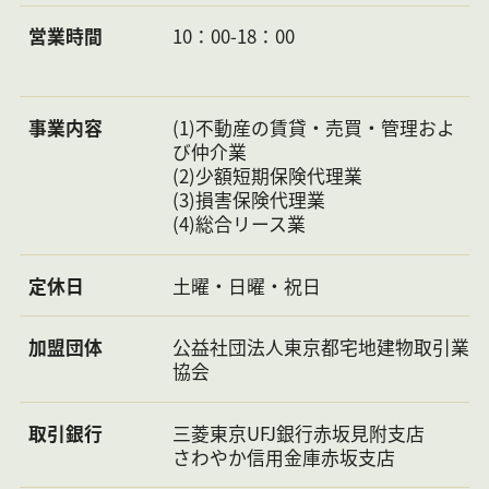
※民泊不可
営業時間
10：00-18：00
更新料：新賃料1ヶ月
IT重
説
事業内容
(1)不動産の賃貸・売買・管理およ
情報
2026年8
次回
2026年9月6日
び仲介業
更新
月7日
情報
(2)少額短期保険代理業
日
更新
(3)損害保険代理業
予定
(4)総合リース業
日
不動
2100875
物件
1111158462850000001648
定休日
土曜・日曜・祝日
産会
管理
社コ
コー
ード
ド
加盟団体
公益社団法人東京都宅地建物取引業
協会
取引銀行
三菱東京UFJ銀行赤坂見附支店
さわやか信用金庫赤坂支店