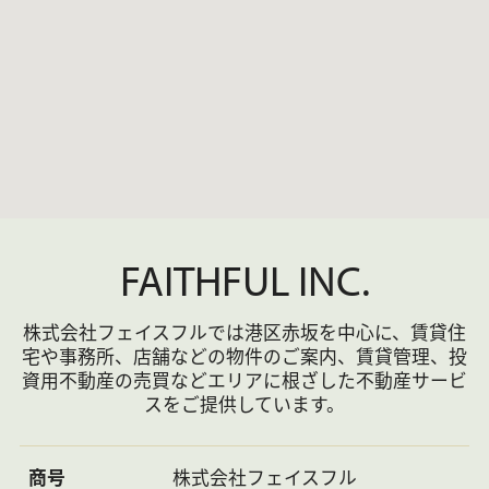
い焚き風呂，浴室乾燥，シャワー，トイレ有，洗
面台，洗面所独立，エアコン，ブラインド付，テ
レビ，ＢＳ，ＣＳ，光ファイバー，ＴＶインター
ホン，フローリング，室内洗濯機置場，ウォーク
インクローゼット，シューズボックス，収納有，
ガス(都市ガス)，下水(公共下水)，水道(公営)，電
気
部屋
バルコニー
外設
備
FAITHFUL INC.
駐車
駐車場：有(敷地内) 55000円/月～ 屋根：地下
場
株式会社フェイスフルでは港区赤坂を中心に、賃貸住
損害
有 損保名称：借家人賠償責任保険付き火災保
保険
険
宅や事務所、店舗などの物件のご案内、賃貸管理、投
資用不動産の売買など
エリアに根ざした不動産サービ
借家
普通借家
定期
スをご提供しています。
権種
契約
借家
類
契約
期間
商号
株式会社フェイスフル