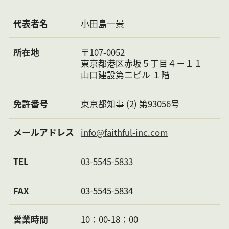
更新
新賃料 1ヶ月
料
代表者名
小田島一景
その
他一
所在地
〒107-0052
時金
東京都港区赤坂５丁目４－１１
その
トランクルーム：3,300円
山口建設第二ビル １階
他月
次費
免許番号
東京都知事 (2) 第93056号
用
その
メールアドレス
info@faithful-inc.com
他費
用に
つい
TEL
03-5545-5833
て
取引
仲介先物
FAX
03-5545-5834
態様
特徴
オートロック，メゾネット
営業時間
10：00-18：00