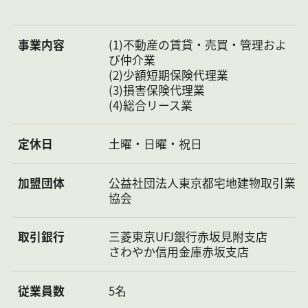
備考
※ペット飼育可／小型犬1匹か猫1匹／敷金2ヶ月
※内装リノベーション済
更新料：新賃料1ヶ月
事業内容
(1)不動産の賃貸・売買・管理およ
IT重
び仲介業
説
(2)少額短期保険代理業
(3)損害保険代理業
情報
2026年8
次回
2026年9月7日
(4)総合リース業
更新
月8日
情報
日
更新
予定
定休日
土曜・日曜・祝日
日
不動
2100875
物件
1111158462850000001590
加盟団体
公益社団法人東京都宅地建物取引業
産会
管理
協会
社コ
コー
ード
ド
取引銀行
三菱東京UFJ銀行赤坂見附支店
さわやか信用金庫赤坂支店
従業員数
5名