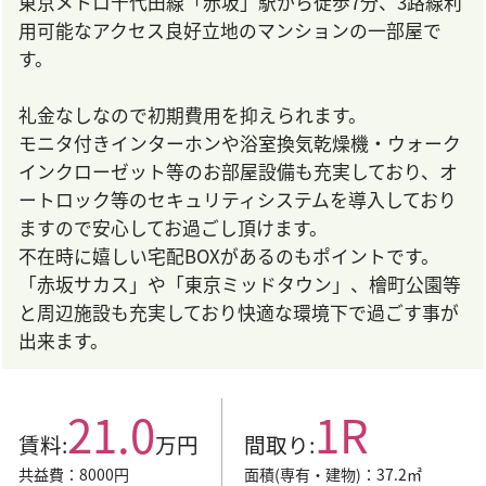
東京メトロ千代田線「赤坂」駅から徒歩7分、3路線利
用可能なアクセス良好立地のマンションの一部屋で
す。
礼金なしなので初期費用を抑えられます。
モニタ付きインターホンや浴室換気乾燥機・ウォーク
インクローゼット等のお部屋設備も充実しており、オ
ートロック等のセキュリティシステムを導入しており
ますので安心してお過ごし頂けます。
不在時に嬉しい宅配BOXがあるのもポイントです。
「赤坂サカス」や「東京ミッドタウン」、檜町公園等
と周辺施設も充実しており快適な環境下で過ごす事が
出来ます。
21.0
1R
賃料:
万円
間取り:
面積(専有・建物)：37.2㎡
共益費：8000円