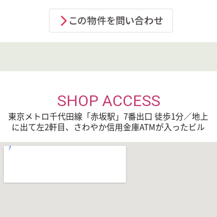
所在
3 / 5
部屋
東
階／
向き
階数
入居
即時
現況
空
時期
入居
ペット(可)
条件
SHOP ACCESS
保証
必須 ATR家賃保証サービス賃料+管理費の60%
会社
(FR無しは55%)、別途 口座振込手数料、更新保
東京メトロ千代田線「赤坂駅」7番出口 徒歩1分／地上
証等有
に出て左2軒目、さわやか信用金庫ATMが入ったビル
周辺
郵便局：赤坂七郵便局 42m
施設
ドラッグストア：ｽｷﾞ薬局赤坂店 42m
コンビニ：ｾﾌﾞﾝ･ｲﾚﾌﾞﾝ赤坂6丁目店 42m
スーパー：生鮮食品館AZUMA赤坂店 42m
郵便局：赤坂七郵便局 42m
設備
エレベーター，宅配ＢＯＸ，３ＷＡＹキッチン，
カウンターキッチン，ガスコンロ設置済，ＩＨク
ッキングヒーター，バス・トイレ別，バス有，追